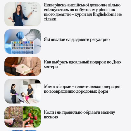
Який рівень англійської дозволяє вільно
спілкуватись на побутовому рівні і як
цього досягти – курси від Englishdom і не
тільки
Які аналізи слід здавати регулярно
Как выбрать идеальный подарок ко Дню
матери
Мама в форме – пластическая операция
по возвращению дородовых форм
Коли і як правильно обрізати малину
весною