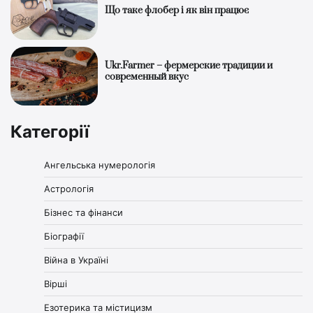
Що таке флобер і як він працює
Ukr.Farmer – фермерские традиции и
современный вкус
Категорії
Ангельська нумерологія
Астрологія
Бізнес та фінанси
Біографії
Війна в Україні
Вірші
Езотерика та містицизм