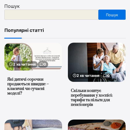
Пошук
Пошук
Популярні статті
2 хв читання
0
2 хв читання
0
Які дитячі сорочки
продаються швидше –
класичні чи сучасні
Скільки коштує
моделі?
перебування у хоспісі:
тарифи та пільги для
пенсіонерів