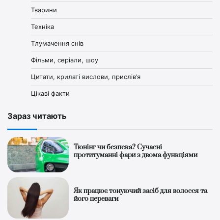
Тварини
Техніка
Тлумачення снів
Фільми, серіали, шоу
Цитати, крилаті вислови, прислів’я
Цікаві факти
Зараз читають
Тюнінг чи безпека? Сучасні
протитуманні фари з двома функціями
Як працює тонуючий засіб для волосся та
його переваги