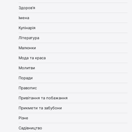
Здоров’я
Імена
Кулінарія
Література
Малюнки
Мода та краса
Молитви
Поради
Правопис
Привітання та побажання
Прикмети та забубони
Різне
Садівництво