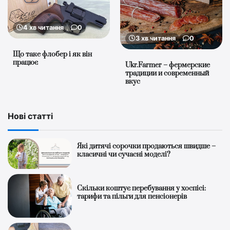
4 хв читання
0
3 хв читання
0
Що таке флобер і як він
працює
Ukr.Farmer – фермерские
традиции и современный
вкус
Нові статті
Які дитячі сорочки продаються швидше –
класичні чи сучасні моделі?
Скільки коштує перебування у хоспісі:
тарифи та пільги для пенсіонерів