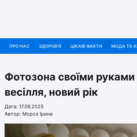
Перейти
до
вмісту
ПРО НАС
ЗДОРОВ’Я
ЦІКАВІ ФАКТИ
МОДА ТА 
Фотозона своїми руками 
весілля, новий рік
Дата: 17.06.2025
Автор:
Мороз Ірина