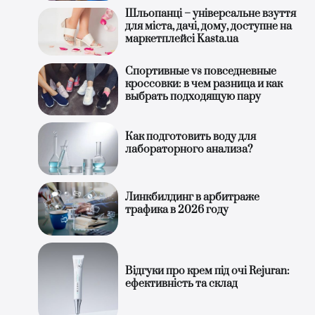
Шльопанці – універсальне взуття
для міста, дачі, дому, доступне на
маркетплейсі Kasta.ua
Спортивные vs повседневные
кроссовки: в чем разница и как
выбрать подходящую пару
Как подготовить воду для
лабораторного анализа?
Линкбилдинг в арбитраже
трафика в 2026 году
Відгуки про крем під очі Rejuran:
ефективність та склад