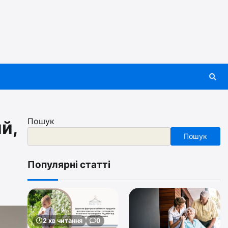
Пошук
й,
Пошук
Популярні статті
2 хв читання
0