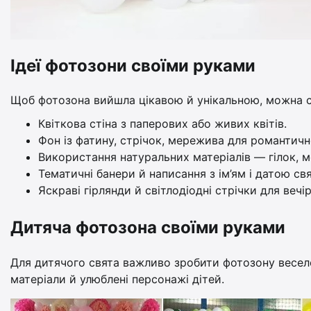
Ідеї фотозони своїми руками
Щоб фотозона вийшла цікавою й унікальною, можна с
Квіткова стіна з паперових або живих квітів.
Фон із фатину, стрічок, мережива для романтич
Використання натуральних матеріалів — гілок, м
Тематичні банери й написання з ім’ям і датою свя
Яскраві гірлянди й світлодіодні стрічки для вечір
Дитяча фотозона своїми руками
Для дитячого свята важливо зробити фотозону весело
матеріали й улюблені персонажі дітей.