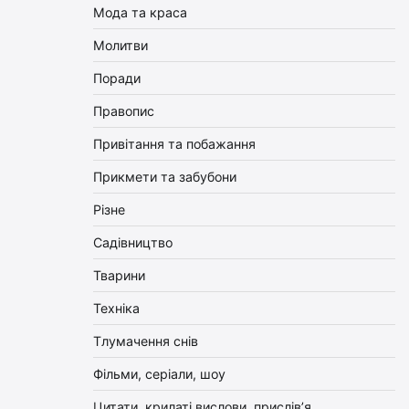
Мода та краса
Молитви
Поради
Правопис
Привітання та побажання
Прикмети та забубони
Різне
Садівництво
Тварини
Техніка
Тлумачення снів
Фільми, серіали, шоу
Цитати, крилаті вислови, прислів’я