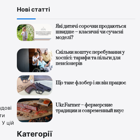
Нові статті
Які дитячі сорочки продаються
швидше – класичні чи сучасні
моделі?
Скільки коштує перебування у
хоспісі: тарифи та пільги для
пенсіонерів
Що таке флобер і як він працює
Ukr.Farmer – фермерские
удові
традиции и современный вкус
ти
 У цій
Категорії