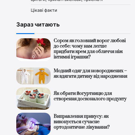
Цікаві факти
Зараз читають
Сором як головний ворог любові
до себе: чому нам легше
придбати крем для обличчя ніж
інтимні іграшки?
Модний одяг для новороджених –
як вдягати дитину від народження
Як обрати йогуртницю для
створення досконалого продукту
Виправлення прикусу: як
виконується сучасне
ортодонтичне лікування?