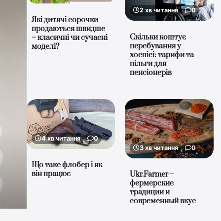
2 хв читання
0
Які дитячі сорочки
продаються швидше
Скільки коштує
– класичні чи сучасні
перебування у
моделі?
хоспісі: тарифи та
пільги для
пенсіонерів
4 хв читання
0
3 хв читання
0
Що таке флобер і як
він працює
Ukr.Farmer –
фермерские
традиции и
современный вкус