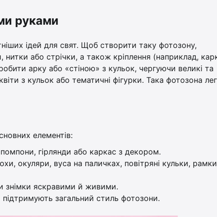
їми руками
ніших ідей для свят. Щоб створити таку фотозону,
, нитки або стрічки, а також кріплення (наприклад, кар
робити арку або «стіною» з кульок, чергуючи великі та
квіти з кульок або тематичні фігурки. Така фотозона ле
сновних елементів:
 помпони, гірлянди або каркас з декором.
юхи, окуляри, вуса на паличках, повітряні кульки, рамк
и знімки яскравими й живими.
які підтримують загальний стиль фотозони.