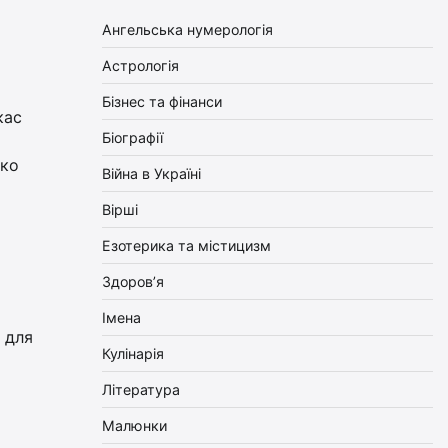
Ангельська нумерологія
Астрологія
Бізнес та фінанси
кас
Біографії
гко
Війна в Україні
Вірші
Езотерика та містицизм
Здоров’я
Імена
и для
Кулінарія
Література
Малюнки