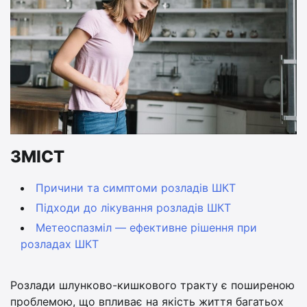
ЗМІСТ
Причини та симптоми розладів ШКТ
Підходи до лікування розладів ШКТ
Метеоспазміл — ефективне рішення при
розладах ШКТ
​Розлади шлунково-кишкового тракту є поширеною
проблемою, що впливає на якість життя багатьох