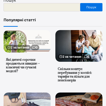
Пошук
Пошук
Популярні статті
2 хв читання
0
2 хв читання
0
Які дитячі сорочки
продаються швидше –
класичні чи сучасні
Скільки коштує
моделі?
перебування у хоспісі:
тарифи та пільги для
пенсіонерів