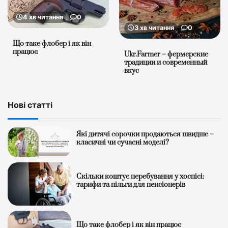
4 хв читання
0
3 хв читання
0
Що таке флобер і як він
працює
Ukr.Farmer – фермерские
традиции и современный
вкус
Нові статті
Які дитячі сорочки продаються швидше –
класичні чи сучасні моделі?
Скільки коштує перебування у хоспісі:
тарифи та пільги для пенсіонерів
Що таке флобер і як він працює