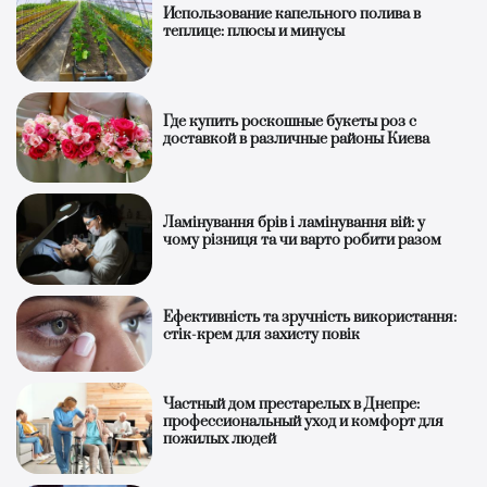
Использование капельного полива в
теплице: плюсы и минусы
Где купить роскошные букеты роз с
доставкой в различные районы Киева
Ламінування брів і ламінування вій: у
чому різниця та чи варто робити разом
Ефективність та зручність використання:
стік-крем для захисту повік
Частный дом престарелых в Днепре:
профессиональный уход и комфорт для
пожилых людей