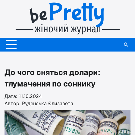
Перейти
до
вмісту
До чого сняться долари:
тлумачення по соннику
Дата: 11.10.2024
Автор:
Руденська Єлизавета