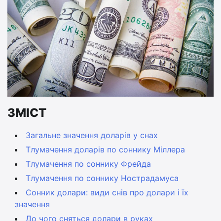
ЗМІСТ
Загальне значення доларів у снах
Тлумачення доларів по соннику Міллера
Тлумачення по соннику Фрейда
Тлумачення по соннику Нострадамуса
Сонник долари: види снів про долари і їх
значення
До чого сняться долари в руках