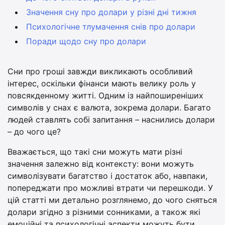
Значення сну про долари у різні дні тижня
Психологічне тлумачення снів про долари
Поради щодо сну про долари
Сни про гроші завжди викликають особливий
інтерес, оскільки фінанси мають велику роль у
повсякденному житті. Одним із найпоширеніших
символів у снах є валюта, зокрема долари. Багато
людей ставлять собі запитання – наснились долари
– до чого це?
Вважається, що такі сни можуть мати різні
значення залежно від контексту: вони можуть
символізувати багатство і достаток або, навпаки,
попереджати про можливі втрати чи перешкоди. У
цій статті ми детально розглянемо, до чого сняться
долари згідно з різними сонниками, а також які
емоційні та психологічні аспекти можуть бути