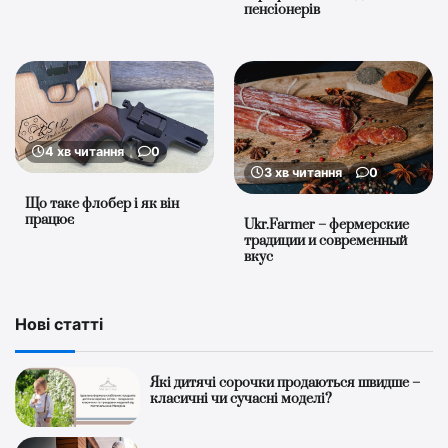
пенсіонерів
4 хв читання
0
3 хв читання
0
Що таке флобер і як він
працює
Ukr.Farmer – фермерские
традиции и современный
вкус
Нові статті
Які дитячі сорочки продаються швидше –
класичні чи сучасні моделі?