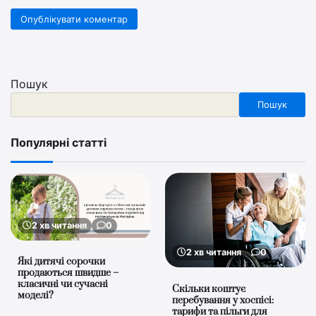
Пошук
Пошук
Популярні статті
2 хв читання
0
2 хв читання
0
Які дитячі сорочки
продаються швидше –
класичні чи сучасні
Скільки коштує
моделі?
перебування у хоспісі:
тарифи та пільги для