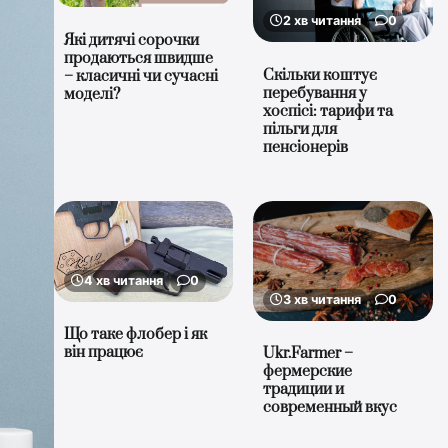
2 хв читання
0
Які дитячі сорочки
продаються швидше
Скільки коштує
– класичні чи сучасні
перебування у
моделі?
хоспісі: тарифи та
пільги для
пенсіонерів
4 хв читання
0
3 хв читання
0
Що таке флобер і як
він працює
Ukr.Farmer –
фермерские
традиции и
современный вкус