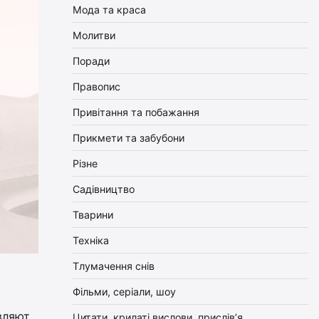
Мода та краса
Молитви
Поради
Правопис
Привітання та побажання
Прикмети та забубони
Різне
Садівництво
Тварини
Техніка
Тлумачення снів
Фільми, серіали, шоу
вляют
Цитати, крилаті вислови, прислів’я