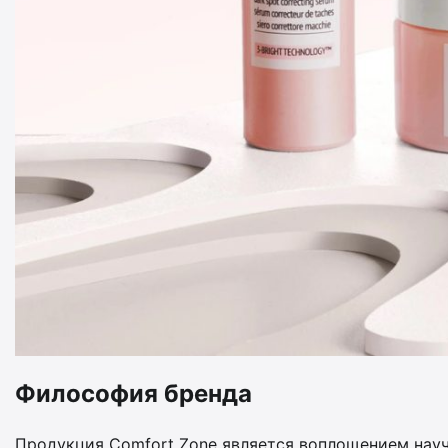
Философия бренда
Продукция Comfort Zone является воплощением науч