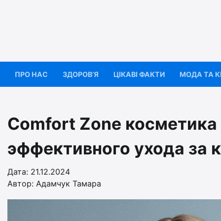
Перейти
до
вмісту
ПРО НАС
ЗДОРОВ’Я
ЦІКАВІ ФАКТИ
МОДА ТА 
Comfort Zone косметика
эффективного ухода за 
Дата: 21.12.2024
Автор:
Адамчук Тамара