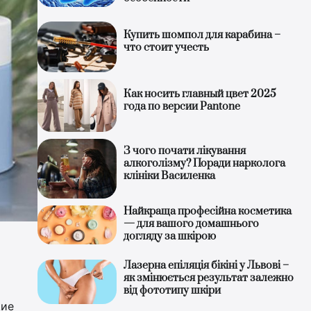
Купить шомпол для карабина –
что стоит учесть
Как носить главный цвет 2025
года по версии Pantone
З чого почати лікування
алкоголізму? Поради нарколога
клініки Василенка
Найкраща професійна косметика
— для вашого домашнього
догляду за шкірою
Лазерна епіляція бікіні у Львові –
як змінюється результат залежно
від фототипу шкіри
щие