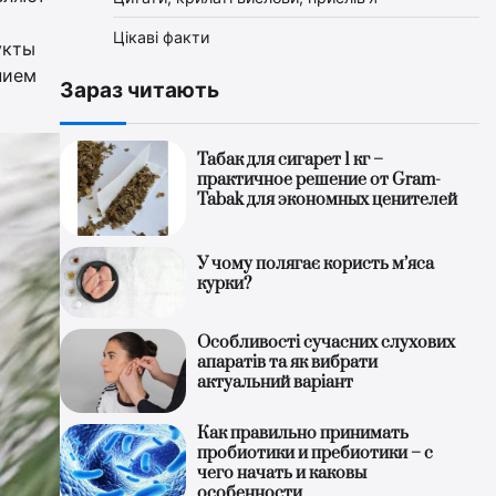
Цікаві факти
укты
нием
Зараз читають
Табак для сигарет 1 кг –
практичное решение от Gram-
Tabak для экономных ценителей
У чому полягає користь м’яса
курки?
Особливості сучасних слухових
апаратів та як вибрати
актуальний варіант
Как правильно принимать
пробиотики и пребиотики – с
чего начать и каковы
особенности