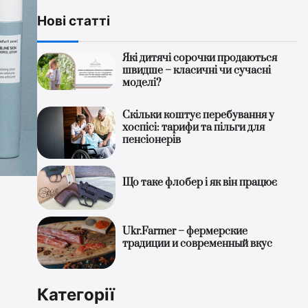
Нові статті
Які дитячі сорочки продаються
швидше – класичні чи сучасні
моделі?
Скільки коштує перебування у
хоспісі: тарифи та пільги для
пенсіонерів
Що таке флобер і як він працює
Ukr.Farmer – фермерские
традиции и современный вкус
Категорії