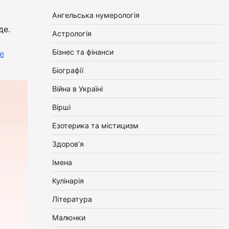
Ангельська нумерологія
де.
Астрологія
Бізнес та фінанси
e
Біографії
Війна в Україні
Вірші
Езотерика та містицизм
Здоров’я
Імена
Кулінарія
Література
Малюнки