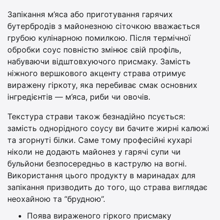
Запікання м’яса або приготування гарячих
бутербродів з майонезною сіточкою вважається
грубою кулінарною помилкою. Після термічної
обробки соус повністю змінює свій профіль,
набуваючи відштовхуючого присмаку. Замість
ніжного вершкового акценту страва отримує
виражену гіркоту, яка перебиває смак основних
інгредієнтів — м’яса, риби чи овочів.
Текстура страви також безнадійно псується:
замість однорідного соусу ви бачите жирні калюжі
та згорнуті білки. Саме тому професійні кухарі
ніколи не додають майонез у гарячі супи чи
бульйони безпосередньо в каструлю на вогні.
Використання цього продукту в маринадах для
запікання призводить до того, що страва виглядає
неохайною та “брудною”.
Поява вираженого гіркого присмаку