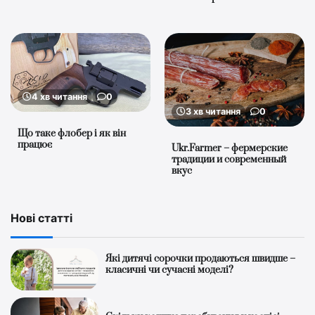
4 хв читання
0
3 хв читання
0
Що таке флобер і як він
працює
Ukr.Farmer – фермерские
традиции и современный
вкус
Нові статті
Які дитячі сорочки продаються швидше –
класичні чи сучасні моделі?