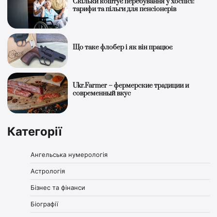
Скільки коштує перебування у хоспісі:
тарифи та пільги для пенсіонерів
Що таке флобер і як він працює
Ukr.Farmer – фермерские традиции и
современный вкус
Категорії
Ангельська нумерологія
Астрологія
Бізнес та фінанси
Біографії