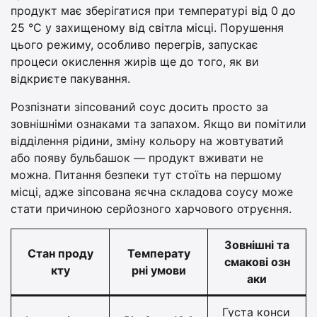
продукт має зберігатися при температурі від 0 до
25 °С у захищеному від світла місці. Порушення
цього режиму, особливо перегрів, запускає
процеси окислення жирів ще до того, як ви
відкриєте пакування.
Розпізнати зіпсований соус досить просто за
зовнішніми ознаками та запахом. Якщо ви помітили
відділення рідини, зміну кольору на жовтуватий
або появу бульбашок — продукт вживати не
можна. Питання безпеки тут стоїть на першому
місці, адже зіпсована яєчна складова соусу може
стати причиною серйозного харчового отруєння.
Зовнішні та
Стан проду
Температу
смакові озн
кту
рні умови
аки
Густа конси