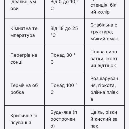
Ідеальні ум
Від 0 до 10 °
стенція, біл
ови
С
ий колір
Стабільна с
Кімнатна те
Від 18 до 25
труктура,
мпература
°С
м’який смак
Поява сиро
Перегрів на
Понад 30 °
ватки, жовт
сонці
С
ий відтінок
Розшаруван
Термічна об
Понад 100 °
ня, гіркота,
робка
С
олійна плівк
а
Будь-яка (п
Цвіль, різки
Критичне зі
рострочен
й кислий за
псування
о)
пах