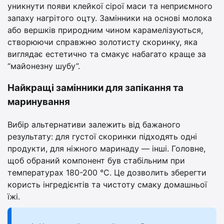
уникнути появи клейкої сірої маси та неприємного
запаху нагрітого оцту. Замінники на основі молока
або вершків природним чином карамелізуються,
створюючи справжню золотисту скоринку, яка
виглядає естетично та смакує набагато краще за
“майонезну шубу”.
Найкращі замінники для запікання та
маринування
Вибір альтернативи залежить від бажаного
результату: для густої скоринки підходять одні
продукти, для ніжного маринаду — інші. Головне,
щоб обраний компонент був стабільним при
температурах 180-200 °С. Це дозволить зберегти
користь інгредієнтів та чистоту смаку домашньої
їжі.