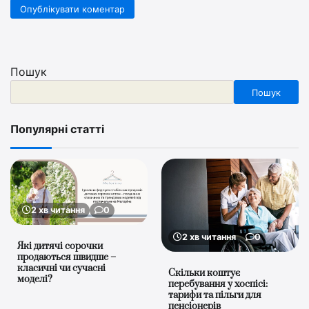
Пошук
Пошук
Популярні статті
2 хв читання
0
2 хв читання
0
Які дитячі сорочки
продаються швидше –
класичні чи сучасні
Скільки коштує
моделі?
перебування у хоспісі:
тарифи та пільги для
пенсіонерів