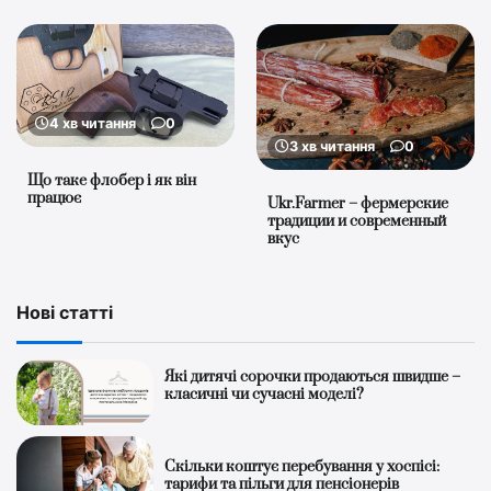
4 хв читання
0
3 хв читання
0
Що таке флобер і як він
працює
Ukr.Farmer – фермерские
традиции и современный
вкус
Нові статті
Які дитячі сорочки продаються швидше –
класичні чи сучасні моделі?
Скільки коштує перебування у хоспісі:
тарифи та пільги для пенсіонерів