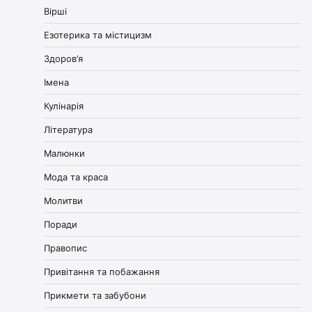
Вірші
Езотерика та містицизм
Здоров’я
Імена
Кулінарія
Література
Малюнки
Мода та краса
Молитви
Поради
Правопис
Привітання та побажання
Прикмети та забубони