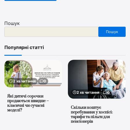
Пошук
Пошук
Популярні статті
2 хв читання
0
2 хв читання
0
Які дитячі сорочки
продаються швидше –
класичні чи сучасні
Скільки коштує
моделі?
перебування у хоспісі:
тарифи та пільги для
пенсіонерів