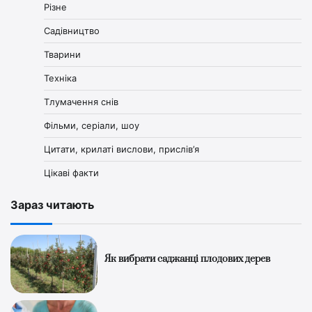
Різне
Садівництво
Тварини
Техніка
Тлумачення снів
Фільми, серіали, шоу
Цитати, крилаті вислови, прислів’я
Цікаві факти
Зараз читають
Як вибрати саджанці плодових дерев