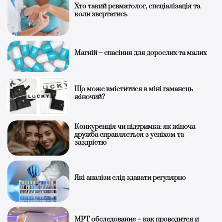
Хто такий ревматолог, спеціалізація та
коли звертатись
Магній – спасіння для дорослих та малих
Що може вміститися в міні гаманець
жіночий?
Конкуренція чи підтримка: як жіноча
дружба справляється з успіхом та
заздрістю
Які аналізи слід здавати регулярно
МРТ обследование – как проводится и