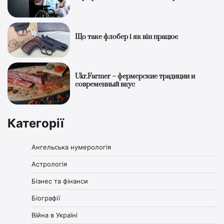
Що таке флобер і як він працює
Ukr.Farmer – фермерские традиции и
современный вкус
Категорії
Ангельська нумерологія
Астрологія
Бізнес та фінанси
Біографії
Війна в Україні