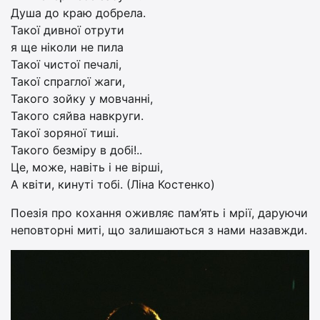
Душа до краю добрела.
Такої дивної отрути
я ще ніколи не пила
Такої чистої печалі,
Такої спраглої жаги,
Такого зойку у мовчанні,
Такого сяйва навкруги.
Такої зоряної тиші.
Такого безміру в добі!..
Це, може, навіть і не вірші,
А квіти, кинуті тобі. (Ліна Костенко)
Поезія про кохання оживляє пам’ять і мрії, даруючи
неповторні миті, що залишаються з нами назавжди.