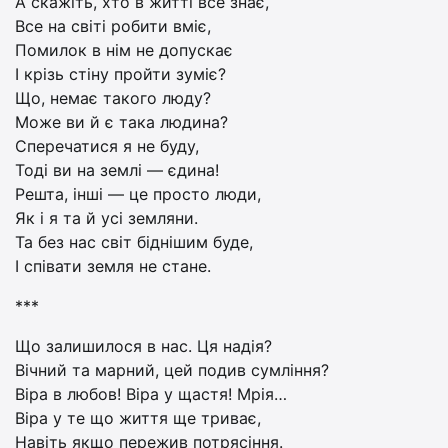
А скажіть, хто в житті все знає,
Все на світі робити вміє,
Помилок в нім не допускає
І крізь стіну пройти зуміє?
Що, немає такого люду?
Може ви й є така людина?
Сперечатися я не буду,
Тоді ви на землі — єдина!
Решта, інші — це просто люди,
Як і я та й усі земляни.
Та без нас світ біднішим буде,
І співати земля не стане.
***
Що залишилося в нас. Ця надія?
Вічний та марний, цей подив сумління?
Віра в любов! Віра у щастя! Мрія…
Віра у те що життя ще триває,
Навіть якщо пережив потрясіння.