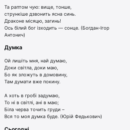
Та раптом чую: вище, тонше,
стрункіше дзвонить ясна синь.
Драконе місяцю, загинь!
Ось білий бог ізходить — сонце. (Богдан-Ігор
Антонич)
Думка
Ой лишіть мня, най думаю,
Доки світла, доки маю,
Бо як зложуть в домовину,
Там думати вже покину.
А хоть в гробі задумаю,
То ні в світлі, ані в маю;
Біла черва точить груди –
Вся то моя думка буде. (Юрій Федькович)
Сьогодні