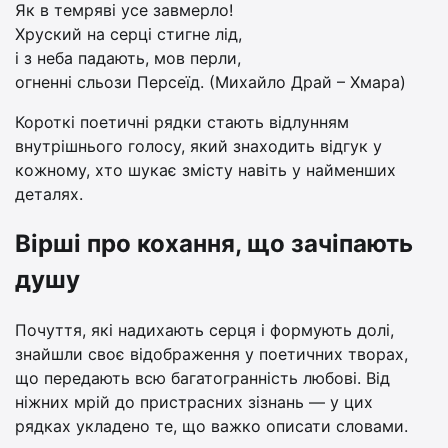
Як в темряві усе завмерло!
Хруский на серці стигне лід,
і з неба падають, мов перли,
огненні сльози Персеїд. (Михайло Драй – Хмара)
Короткі поетичні рядки стають відлунням
внутрішнього голосу, який знаходить відгук у
кожному, хто шукає змісту навіть у найменших
деталях.
Вірші про кохання, що зачіпають
душу
Почуття, які надихають серця і формують долі,
знайшли своє відображення у поетичних творах,
що передають всю багатогранність любові. Від
ніжних мрій до пристрасних зізнань — у цих
рядках укладено те, що важко описати словами.