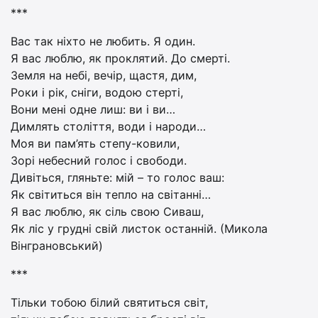
***
Вас так ніхто не любить. Я один.
Я вас люблю, як проклятий. До смерті.
Земля на небі, вечір, щастя, дим,
Роки і рік, сніги, водою стерті,
Вони мені одне лиш: ви і ви…
Димлять століття, води і народи…
Моя ви пам’ять степу-ковили,
Зорі небесний голос і свободи.
Дивіться, гляньте: мій – то голос ваш:
Як світиться він тепло на світанні…
Я вас люблю, як сіль свою Сиваш,
Як ліс у грудні свій листок останній. (Микола
Вінграновський)
***
Тільки тобою білий святиться світ,