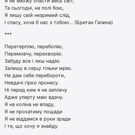
Я не зможу спасти весь світ,
Та сьогодні, на полі бою,
Я лишу свій незримий слід,
І спасу, хоча б нас з тобою… (Британ Галина)
***
Перетерплю, переболію,
Перемовчу, перехворію.
Забуду все і лиш надію
Залишу в серці тільки мрію.
Не дам себе перебороти,
Невдачі гірко пронесу.
Ні перед ким я не заплачу
Адже уперту маю вдачу.
Я на коліна не впаду,
Я не прохатиму пощади
Я не віддамся в руки зради
І те, що хочу я знайду.