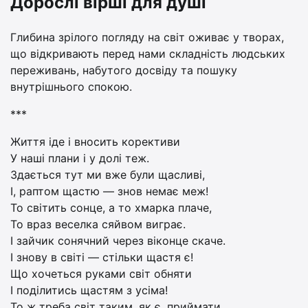
Дорослі вірші для душі
Глибина зрілого погляду на світ оживає у творах,
що відкривають перед нами складність людських
переживань, набутого досвіду та пошуку
внутрішнього спокою.
***
Життя іде і вносить корективи
У наші плани і у долі теж.
Здається тут ми вже були щасливі,
І, раптом щастю — знов немає меж!
То світить сонце, а то хмарка плаче,
То враз веселка сяйвом виграє.
І зайчик сонячний через віконце скаче.
І знову в світі — стільки щастя є!
Що хочеться руками світ обняти
І поділитись щастям з усіма!
То ж треба світ таким, як є, приймати,