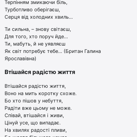
Терпінням змикаючи біль,
Турботливо оберігаєш,
Серця від холодних хвиль…
Ти сильна, – знову світаєш,
Для того, хто поруч йде…
Ти, мабуть, й не уявляєш
Як світ потребує тебе… (Британ Галина
Ярославівна)
Втішайся радістю життя
Втішайся радістю життя,
Воно на мить коротку схоже.
Бо хто пішов у небуття,
Радіти вже цьому не може.
Співай, втішайся і живи,
Цінуй усе, що випадає.
На хвилях радості пливи,