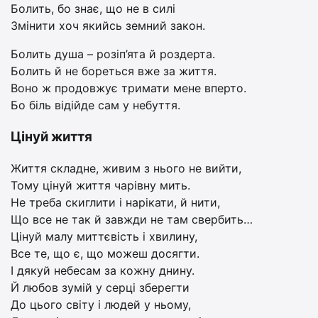
Болить, бо знає, що не в силі
Змінити хоч якийсь земний закон.
Болить душа – розіп’ята й роздерта.
Болить й не бореться вже за життя.
Воно ж продовжує тримати мене вперто.
Бо біль відійде сам у небуття.
Цінуй життя
Життя складне, живим з нього не вийти,
Тому цінуй життя чарівну мить.
Не треба скиглити і нарікати, й нити,
Що все не так й завжди не там свербить…
Цінуй малу миттєвість і хвилину,
Все те, що є, що можеш досягти.
І дякуй небесам за кожну днину.
Й любов зумій у серці зберегти
До цього світу і людей у ньому,