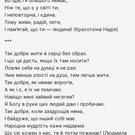
Бо щастя більшого немає,
Ніж те, що є у світі ти,
І неповторна, і єдина.
Тому живи, радій, лети,
І пам’ятай, що ти — людина! (Красоткіна Надія)
***
Так добре жити в серці без образ.
І що це дасть, якщо їх там носити?
Ловлю себе на думці я не раз:
Чим менше злості на душі, тим легше жити.
Так добре, як немає ворогів,
А як і є, я їх не помічаю.
Навіщо мені зайвий негатив?
Я Богу в руки цих людей даю і пробачаю.
Так добре, коли заздрощів нема,
І байдуже, що інший собі має.
Народна мудрість каже недарма:
Що сіє кожен з нас, те й потім пожинає! (Людмила