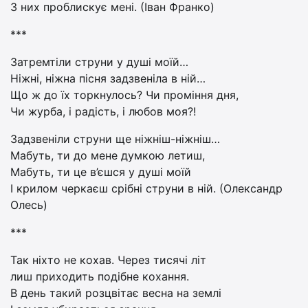
З них проблискує мені. (Іван Франко)
***
Затремтіли струни у душі моїй…
Ніжні, ніжна пісня задзвеніла в ній…
Що ж до їх торкнулось? Чи проміння дня,
Чи журба, і радість, і любов моя?!
Задзвеніли струни ще ніжніш-ніжніш…
Мабуть, ти до мене думкою летиш,
Мабуть, ти це в’єшся у душі моїй
І крилом черкаєш срібні струни в ній. (Олександр
Олесь)
***
Так ніхто не кохав. Через тисячі літ
лиш приходить подібне кохання.
В день такий розцвітає весна на землі