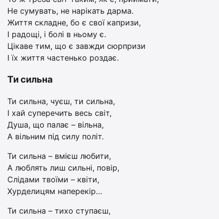
Не сумувать, не нарікать дарма.
Життя складне, бо є свої капризи,
І радощі, і болі в ньому є.
Цікаве тим, що є завжди сюрпризи
І їх життя частенько роздає.
Ти сильна
Ти сильна, чуєш, ти сильна,
І хай суперечить весь світ,
Душа, що палає – вільна,
А вільним під силу політ.
Ти сильна – вмієш любити,
А люблять лиш сильні, повір,
Слідами твоїми – квіти,
Хурделицям наперекір…
Ти сильна – тихо ступаєш,