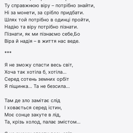
Ту справжнюю віру – потрібно знайти,
Ні за монети, за срібло придбати.
Шлях той потрібно в одинці пройти,
Надію та віру потрібно пізнати.
Пізнати, як ми пізнаємо себе,Бо
Віра й надія – в життя нас веде.
***
Я не зможу спасти весь світ,
Хоча так хотіла б, хотіла…
Серед сотень земних орбіт
Я піщинка… Та не безсила…
Там де зло замітає слід
І ховається серед істин,
Моє сонце закуте в лід,
Та, крізь холод, палає змістом…