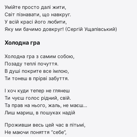
Умійте просто далі жити,
Світ пізнавати, що навкруг.
У всій красі його любити,
Яку ми бачимо довкруг! (Сергій Ущапівський)
Холодна гра
Холодна гра з самим собою,
Позаду теплі почуття.
В душі покрите все імлою,
Ти тонеш в прірві забуття.
І хоч куди тепер не глянеш
Ти чуєш голос рідний, свій.
Та прав на нього, жаль, не маєш…
Лиш мариш, в пошуках надій
Проживши весь цей час в пітьмі,
Не маючи поняття “себе”,