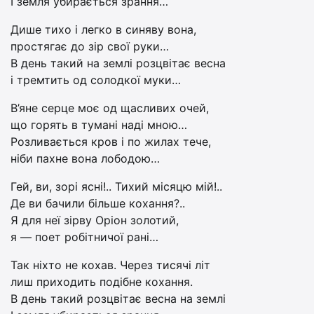
І земля убирається зрання…
Дише тихо і легко в синяву вона,
простягає до зір свої руки…
В день такий на землі розцвітає весна
і тремтить од солодкої муки…
В’яне серце моє од щасливих очей,
що горять в тумані наді мною…
Розливається кров і по жилах тече,
ніби пахне вона лободою…
Гей, ви, зорі ясні!.. Тихий місяцю мій!..
Де ви бачили більше кохання?..
Я для неї зірву Оріон золотий,
я — поет робітничої рані…
Так ніхто не кохав. Через тисячі літ
лиш приходить подібне кохання.
В день такий розцвітає весна на землі