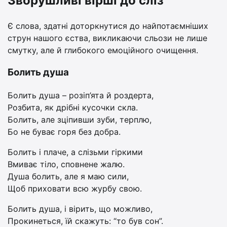
Зворушливі вірші до сліз
Є слова, здатні доторкнутися до найпотаємніших
струн нашого єства, викликаючи сльози не лише
смутку, але й глибокого емоційного очищення.
Болить душа
Болить душа – розіп’ята й роздерта,
Розбита, як дрібні кусочки скла.
Болить, але зціпивши зуби, терплю,
Бо не буває горя без добра.
Болить і плаче, а слізьми гіркими
Вмиває тіло, сповнене жалю.
Душа болить, але я маю сили,
Щоб приховати всю журбу свою.
Болить душа, і вірить, що можливо,
Прокинеться, їй скажуть: “то був сон”.