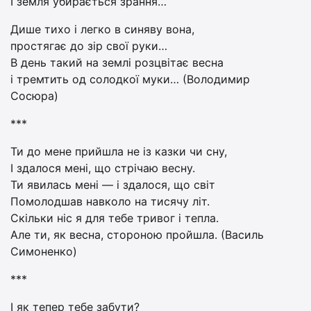
І земля убирається зрання…
Дише тихо і легко в синяву вона,
простягає до зір свої руки…
В день такий на землі розцвітає весна
і тремтить од солодкої муки… (Володимир
Сосюра)
***
Ти до мене прийшла не із казки чи сну,
І здалося мені, що стрічаю весну.
Ти явилась мені — і здалося, що світ
Помолодшав навколо на тисячу літ.
Скільки ніс я для тебе тривог і тепла.
Але ти, як весна, стороною пройшла. (Василь
Симоненко)
***
І як тепер тебе забути?