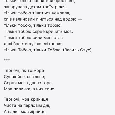
тільки тобою повняться брості віт,
запарувала духом твоїм рілля,
тільки тобою тішиться немовля,
спів калиновий піниться над водою —
тільки тобою, тільки тобою!
Тільки тобою серце кричить моє.
Тільки тобою сили мені стає
далі брести хугою світовою,
тільки Тобою, тільки Тобою. (Василь Стус)
***
Твої очі, як те море
Супокійне, світляне;
Серця мого давнє горе,
Мов пилинка, в них тоне.
Твої очі, мов криниця
Чиста на перловім дні,
А надія, мов зірниця,