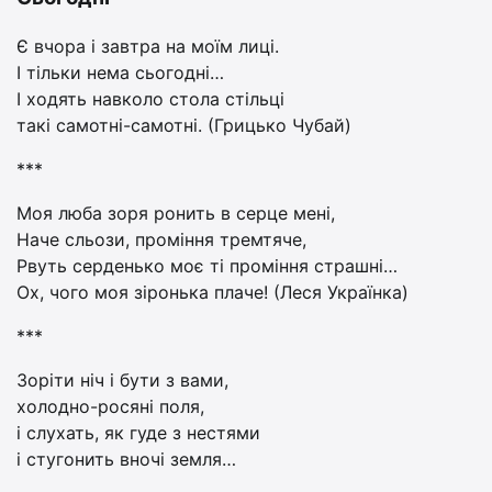
Є вчора і завтра на моїм лиці.
І тільки нема сьогодні…
І ходять навколо стола стільці
такі самотні-самотні. (Грицько Чубай)
***
Моя люба зоря ронить в серце мені,
Наче сльози, проміння тремтяче,
Рвуть серденько моє ті проміння страшні…
Ох, чого моя зіронька плаче! (Леся Українка)
***
Зоріти ніч і бути з вами,
холодно-росяні поля,
і слухать, як гуде з нестями
і стугонить вночі земля…