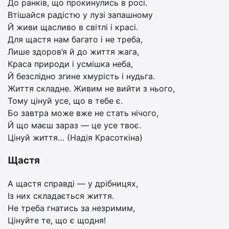
До ранків, що прокинулись в росі.
Втішайся радістю у лузі запашному
Й живи щасливо в світлі і красі.
Для щастя нам багато і не треба,
Лише здоров’я й до життя жага,
Краса природи і усмішка неба,
Й безслідно згине хмурість і нудьга.
Життя складне. Живим не вийти з нього,
Тому цінуй усе, що в тебе є.
Бо завтра може вже не стать нічого,
Й що маєш зараз — це усе твоє.
Цінуй життя… (Надія Красоткіна)
Щастя
А щастя справді — у дрібницях,
Із них складається життя.
Не треба гнатись за незримим,
Цінуйте те, що є щодня!