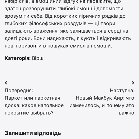
набір слів, а емоційний відгук на пережите, що
здатен розворушити глибокі емоції і допомогти
зрозуміти себе. Від коротких ліричних рядків до
глибоких філософських роздумів — ці твори
залишають враження, яке залишається в серці на
довгі роки. Вони надихають, лікують і відкривають
нові горизонти в пошуках смислів і емоцій.
Категорія:
Вірші
Навігація
Попередня:
Наступна:
записів
Паркет или паркетная
Новый Макбук Аир: что
доска: какое напольное
изменилось, и почему это
покрытие выбрать?
важно
Залишити відповідь