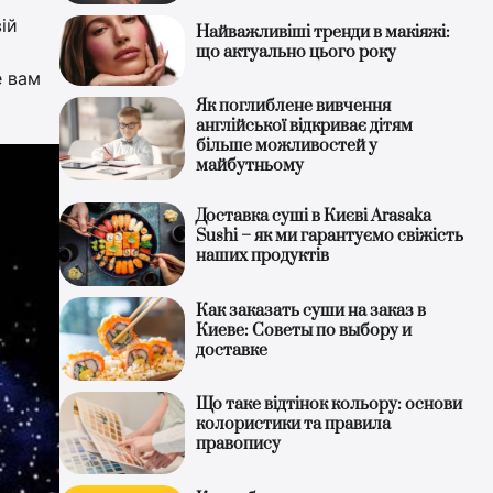
ій
Найважливіші тренди в макіяжі:
що актуально цього року
е вам
Як поглиблене вивчення
англійської відкриває дітям
більше можливостей у
майбутньому
Доставка суші в Києві Arasaka
Sushi – як ми гарантуємо свіжість
наших продуктів
Как заказать суши на заказ в
Киеве: Советы по выбору и
доставке
Що таке відтінок кольору: основи
колористики та правила
правопису