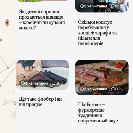
2 хв читання
0
Які дитячі сорочки
продаються швидше
Скільки коштує
– класичні чи сучасні
перебування у
моделі?
хоспісі: тарифи та
пільги для
пенсіонерів
4 хв читання
0
3 хв читання
0
Що таке флобер і як
він працює
Ukr.Farmer –
фермерские
традиции и
современный вкус