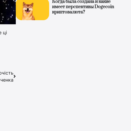
Когда была создана и какие
имеет перспективы Dogecoin
криптовалюта?
 ці
рчість
ченка