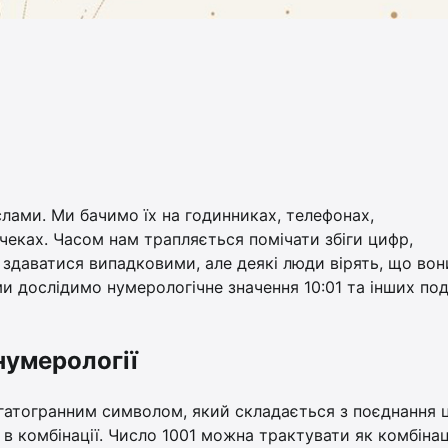
слами. Ми бачимо їх на годинниках, телефонах,
чеках. Часом нам трапляється помічати збіги цифр,
 здаватися випадковими, але деякі люди вірять, що вон
 ми дослідимо нумерологічне значення 10:01 та інших по
нумерології
багатогранним символом, який складається з поєднання 
і в комбінації. Число 1001 можна трактувати як комбіна