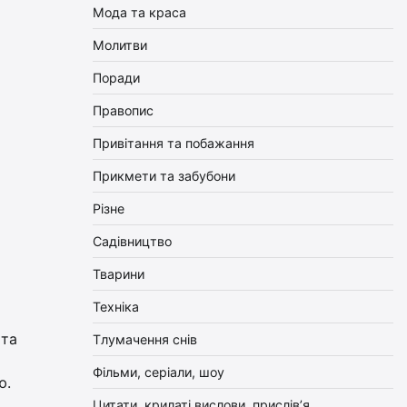
Мода та краса
Молитви
Поради
Правопис
Привітання та побажання
Прикмети та забубони
Різне
Садівництво
Тварини
Техніка
 та
Тлумачення снів
Фільми, серіали, шоу
ю.
Цитати, крилаті вислови, прислів’я