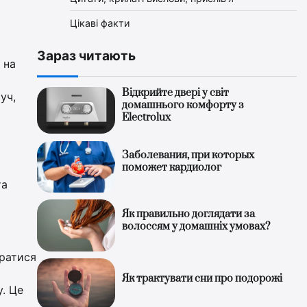
Цікаві факти
Зараз читають
 на
Відкрийте двері у світ
уч,
домашнього комфорту з
Electrolux
Заболевания, при которых
поможет кардиолог
та
Як правильно доглядати за
волоссям у домашніх умовах?
братися
Як трактувати сни про подорожі
. Це