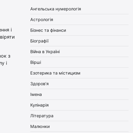
Ангельська нумерологія
Астрологія
ння і
Бізнес та фінанси
віряти
Біографії
Війна в Україні
зок з
Вірші
у і
Езотерика та містицизм
Здоров’я
Імена
Кулінарія
Література
Малюнки