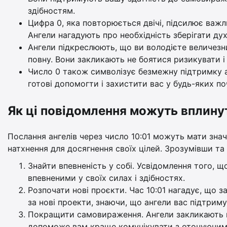
здібностям.
Цифра 0, яка повторюється двічі, підсилює важл
Ангели нагадують про необхідність зберігати дух
Ангели підкреслюють, що ви володієте величезн
повну. Вони закликають не боятися ризикувати і 
Число 0 також символізує безмежну підтримку а
готові допомогти і захистити вас у будь-яких по
Як ці повідомлення можуть вплину
Послання ангелів через число 10:01 можуть мати зна
натхнення для досягнення своїх цілей. Зрозумівши та
Знайти впевненість у собі. Усвідомлення того, 
впевненими у своїх силах і здібностях.
Розпочати нові проєкти. Час 10:01 нагадує, що 
за нові проекти, знаючи, що ангели вас підтрим
Покращити самовираження. Ангели закликають ва
допоможе вам краще комунікувати з оточуючими 