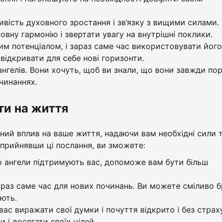
ивість духовного зростання і зв’язку з вищими силами.
овну гармонію і звертати увагу на внутрішні поклики.
им потенціалом, і зараз саме час використовувати його
відкривати для себе нові горизонти.
нгелів. Вони хочуть, щоб ви знали, що вони завжди пор
чинаннях.
ти на життя
чний вплив на ваше життя, надаючи вам необхідні сили 
 прийнявши ці послання, ви зможете:
що ангели підтримують вас, допоможе вам бути більш
зараз саме час для нових починань. Ви можете сміливо 
ують.
с виражати свої думки і почуття відкрито і без страху
і досягати своїх цілей.