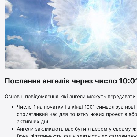
Послання ангелів через число 10:0
Основні повідомлення, які ангели можуть передавати 
Число 1 на початку і в кінці 1001 символізує нов
сприятливий час для початку нових проектів або 
активних дій.
Ангели закликають вас бути лідером у своєму жит
Вони підтримують вашу здатність до самовираже