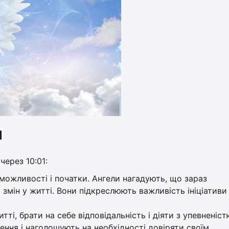
1
через 10:01:
і можливості і початки. Ангели нагадують, що зараз
змін у житті. Вони підкреслюють важливість ініціативи
ті, брати на себе відповідальність і діяти з упевненіст
ння і наголошують на необхідності довіряти своїм