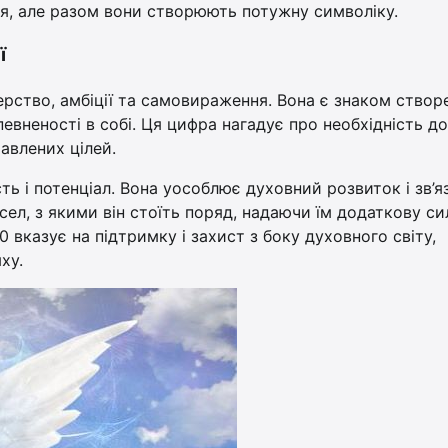
ння, але разом вони створюють потужну символіку.
ї
ерство, амбіції та самовираження. Вона є знаком створе
евненості в собі. Ця цифра нагадує про необхідність до
авлених цілей.
сть і потенціал. Вона уособлює духовний розвиток і зв’я
л, з якими він стоїть поряд, надаючи їм додаткову сил
0 вказує на підтримку і захист з боку духовного світу,
ху.