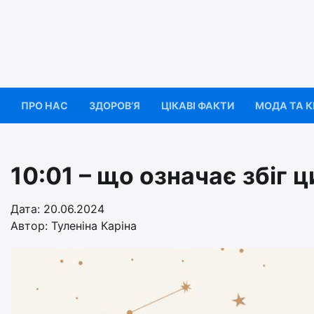
Перейти
до
вмісту
ПРО НАС
ЗДОРОВ’Я
ЦІКАВІ ФАКТИ
МОДА ТА 
10:01 – що означає збіг 
Дата: 20.06.2024
Автор:
Туленіна Каріна