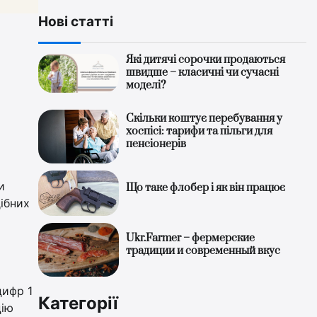
Нові статті
Які дитячі сорочки продаються
швидше – класичні чи сучасні
моделі?
Скільки коштує перебування у
хоспісі: тарифи та пільги для
пенсіонерів
и
Що таке флобер і як він працює
дібних
Ukr.Farmer – фермерские
традиции и современный вкус
цифр 1
Категорії
цію