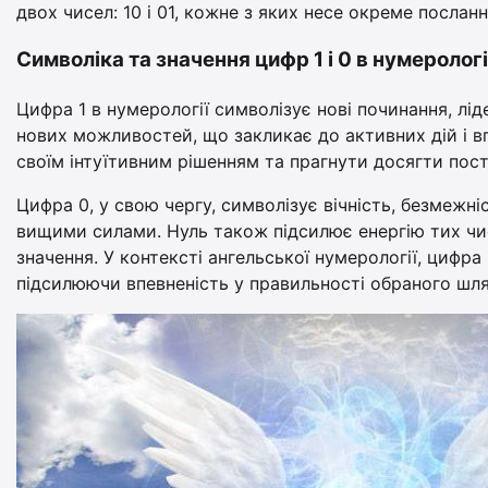
двох чисел: 10 і 01, кожне з яких несе окреме посла
Символіка та значення цифр 1 і 0 в нумерологі
Цифра 1 в нумерології символізує нові починання, лід
нових можливостей, що закликає до активних дій і вп
своїм інтуїтивним рішенням та прагнути досягти пост
Цифра 0, у свою чергу, символізує вічність, безмежні
вищими силами. Нуль також підсилює енергію тих чисе
значення. У контексті ангельської нумерології, цифра 
підсилюючи впевненість у правильності обраного шля